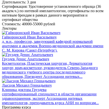
Длительность:
3 дня
Сертификация:
Удостоверение установленного образца (36
академ.ч.) по нитевой имплантологии, сертификаты по всем
нитевым брендам в рамках данного мероприятия и
сертификат общества
Стоимость:
40000-55000 рублей
Лекторы
Гайворонский Иван Васильевич
д. м.н., профессор, заведующий кафедрой нормальной
анатомии и академик Военно-медицинской академии имени
С. М. Кирова (Санкт-Петербург).
Груздев Денис Анатольевич
Косметология, Пластическая хирургия, Дерматология
хирург, врач-косметолог, руководитель Северо-Западного
медицинского учебного центра последипломного
образования, Президент Ассоциации нитевых...
Лысцов Михаил Геннадьевич
Клиника доктора Груздева
сертифицированный специалист в области организации
здравоохранения, эксперт Ассоциации нитевых
имплантологов, преподаватель курса АНИ по вопросам...
Программа курса